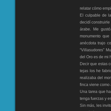
relatar cómo emp
El culpable de l
decidí construirle
árabe. Me gustó
monumento que m
anécdota trajo c
“Villasudores” M
del Oro es de mi h
Decir que estas c
tejas los he fabr
realizaba del mon
finca viene como 
Una tarea que ha
tenga fuerzas y es
Sin más, les invi