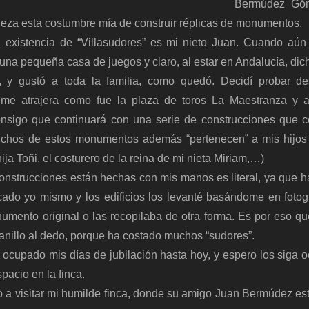
Bermúdez Góm
ieza esta costumbre mía de construir réplicas de monumentos.
a existencia de “Villasudores” es mi nieto Juan. Cuando aún
 una pequeña casa de juegos y claro, al estar en Andalucía, dich
, y gustó a toda la familia, como quedó. Decidí probar d
e atrajera como fue la plaza de toros La Maestranza y a
onsigo que continuará con una serie de construcciones que 
uchos de estos monumentos además “pertenecen” a mis hijos y
ija Toñi, el costurero de la reina de mi nieta Miriam,…)
onstrucciones están hechas con mis manos es literal, ya que has
icado yo mismo y los edificios los levanté basándome en fotog
umento original o las recopilaba de otra forma. Es por eso q
anillo al dedo, porque ha costado muchos “sudores”.
 ocupado mis días de jubilación hasta hoy, y espero los siga 
pacio en la finca.
to a visitar mi humilde finca, donde su amigo Juan Bermúdez e