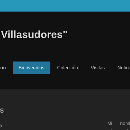
"Villasudores"
icio
Bienvenidos
Colección
Visitas
Notic
os
Mi nom