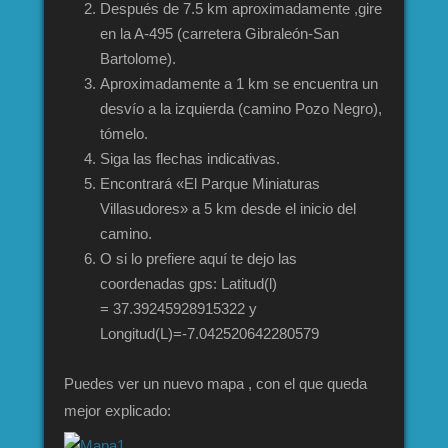
Después de 7.5 km aproximadamente ,gire
en la A-495 (carretera Gibraleón-San
Bartolome).
Aproximadamente a 1 km se encuentra un
desvío a la izquierda (camino Pozo Negro),
tómelo.
Siga las flechas indicativas.
Encontrará «El Parque Miniaturas
Villasudores» a 5 km desde el inicio del
camino.
O si lo prefiere aquí te dejo las
coordenadas gps: Latitud(l)
= 37.39245928915322 y
Longitud(L)=-7.042520642280579
Puedes ver un nuevo mapa , con el que queda
mejor explicado: