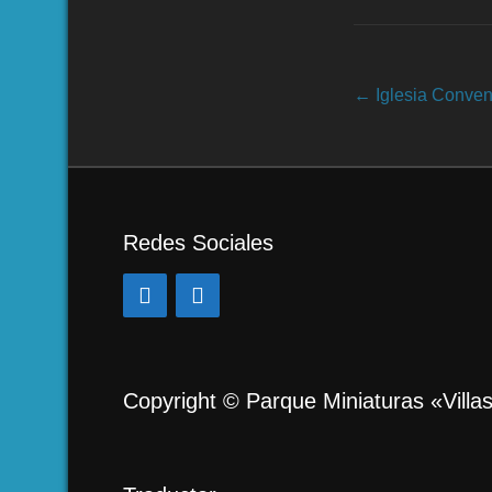
Navegación de e
←
Iglesia Conven
Redes Sociales
Copyright © Parque Miniaturas «Villa