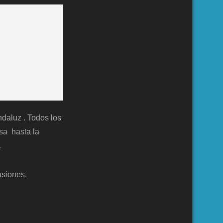
ndaluz . Todos los
asa hasta la
.
asiones.