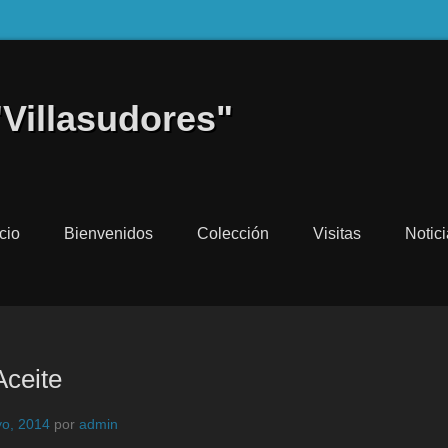
"Villasudores"
icio
Bienvenidos
Colección
Visitas
Notic
Aceite
o, 2014
por
admin