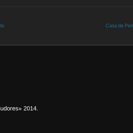
ntradas
to
Casa de Perr
sudores» 2014.