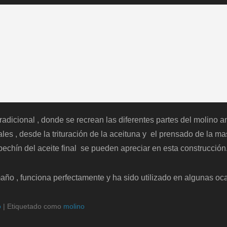
radicional , donde se recrean las diferentes partes del molino a
les , desde la trituración de la aceituna y el prensado de la m
pechín del aceite final se pueden apreciar en esta construcción
año , funciona perfectamente y ha sido utilizado en algunas oc
o
|
Etiquetado como
molino