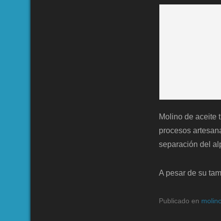
Molino de aceite t
procesos artesana
separación del al
A pesar de su tam
Publicado en
molin