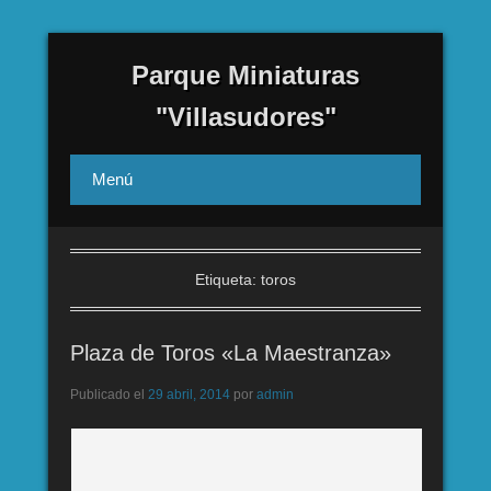
Parque Miniaturas
"Villasudores"
Menú
Etiqueta:
toros
Plaza de Toros «La Maestranza»
Publicado el
29 abril, 2014
por
admin