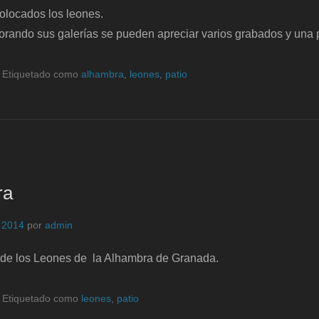
olocados los leones.
corando sus galerías se pueden apreciar varios grabados y una
|
Etiquetado como
alhambra
,
leones
,
patio
ra
, 2014
por
admin
o de los Leones de la Alhambra de Granada.
|
Etiquetado como
leones
,
patio