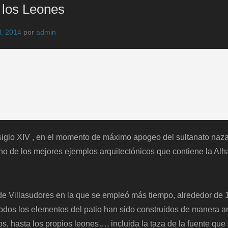
e los Leones
l, 2014
por
admin
siglo XIV , en el momento de máximo apogeo del sultanato naza
o de los mejores ejemplos arquitectónicos que contiene la Al
 de Villasudores en la que se empleó más tiempo, alrededor de 
dos los elementos del patio han sido construidos de manera ar
los, hasta los propios leones…, incluida la taza de la fuente que